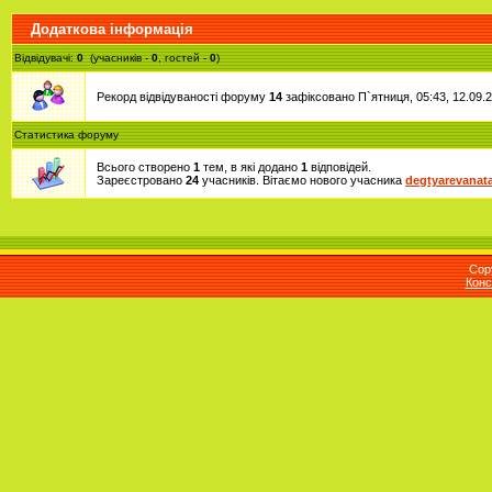
Додаткова інформація
Відвідувачі:
0
(учасників -
0
, гостей -
0
)
Рекорд відвідуваності форуму
14
зафіксовано П`ятниця, 05:43, 12.09.2
Статистика форуму
Всього створено
1
тем, в які додано
1
відповідей.
Зареєстровано
24
учасників. Вітаємо нового учасника
degtyarevanat
Cop
Конс