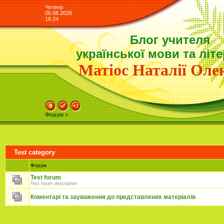
Четвер
06.08.2026
16:24
Блог учителя
української мови та літ
Матіос Наталії Олек
Форум »
Test category
Форум
Test forum
Test forum description
Коментарі та зауваження до представлених матеріалів