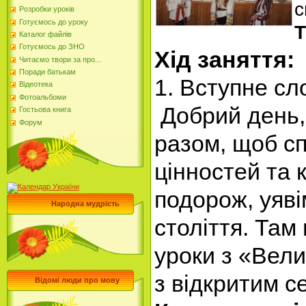
с
Розробки уроків
Готуємось до уроку
Т
Каталог файлів
Готуємось до ЗНО
Хід заняття:
Читаємо твори за про...
Поради батькам
1. Вступне сл
Відеотека
Фотоальбоми
Добрий день, 
Гостьова книга
Форум
разом, щоб с
цінностей та 
подорож, уяві
Народна мудрість
століття. Там
уроки з «Вели
з відкритим с
Відомі люди про мову