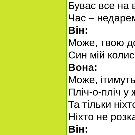
Буває все на в
Час – недаре
Він:
Може, твою д
Син мій колис
Вона:
Може, ітимуть
Пліч-о-пліч у 
Та тільки ніхто
Ніхто не розк
Він: