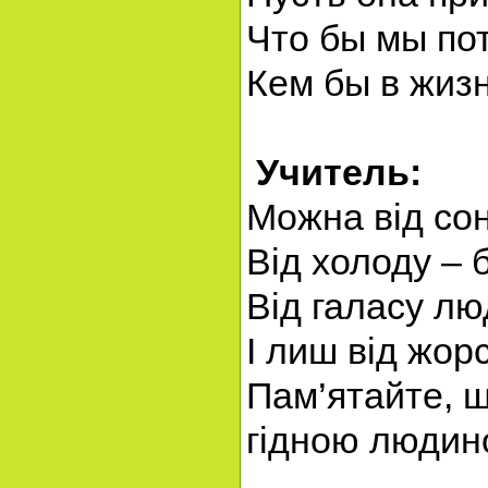
Что бы мы по
Кем бы в жиз
Учитель:
Можна від сон
Від холоду – б
Від галасу лю
І лиш від жор
Пам’ятайте, щ
гідною людино