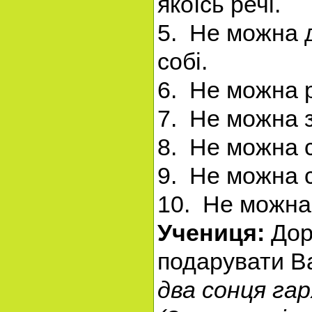
якоїсь речі.
5. Не можна д
собі.
6. Не можна р
7. Не можна 
8. Не можна с
9. Не можна с
10. Не можна 
Учениця:
Доро
подарувати В
два сонця гар