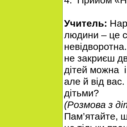
4. Прийом «Н
Учитель:
Наро
людини – це ст
невідворотна
не закриєш дв
дітей можна і
але й від вас
дітьми?
(Розмова з ді
Пам’ятайте, щ