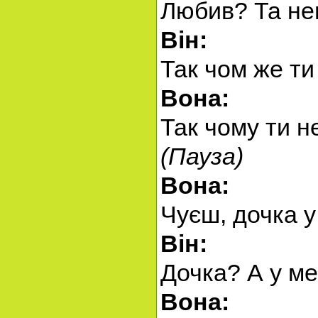
Любив? Та не
Він:
Так чом же ти
Вона:
Так чому ти н
(Пауза)
Вона:
Чуєш, дочка у
Він:
Дочка? А у ме
Вона: