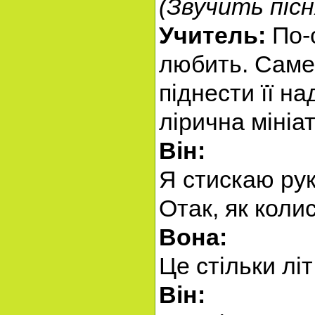
(Звучить пісн
Учитель:
По-с
любить. Саме
піднести її н
лірична мініа
Він:
Я стискаю рук
Отак, як кол
Вона:
Це стільки лі
Він: