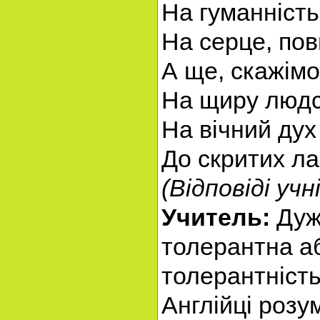
На гуманність
На серце, по
А ще, скажімо
На щиру людс
На вічний дух
До скритих лак
(Відповіді учн
Учитель:
Дуже
толерантна а
толерантність
Англійці розум