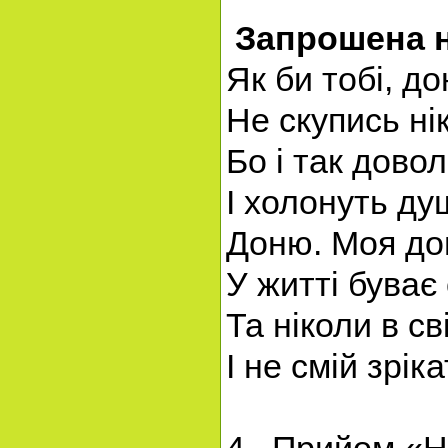
Запрошена на
Як би тобі, до
Не скупись ні
Бо і так довол
І холонуть ду
Доню. Моя дон
У житті буває 
Та ніколи в с
І не смій зрік