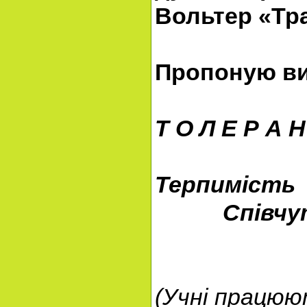
Вольтер «Тра
Пропоную вис
Т О Л Е Р А Н
Терпимість
Співчутл
Розумі
Щиро
(Учні працюю