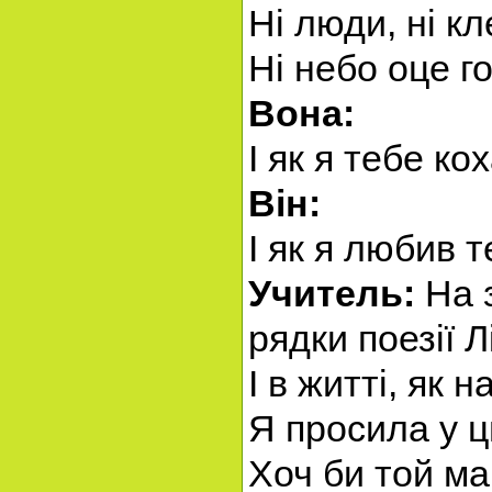
Ні люди, ні кл
Ні небо оце г
Вона:
І як я тебе ко
Він:
І як я любив т
Учитель:
На з
рядки поезії Л
І в житті, як н
Я просила у ц
Хоч би той ма