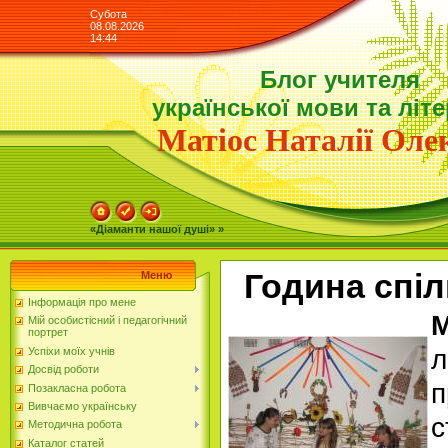
Субота
08.08.2026
14:44
Блог учителя
української мови та літ
Матіос Наталії Олек
«Діаманти нашої душі» »
Година спіл
Меню
Інформація про мене
М
Мій особистісний і педагогічний
портрет
л
Успіхи моїх учнів
Досвід роботи
п
Позакласна робота
Вивчаємо українську
с
Методична робота
Каталог статей