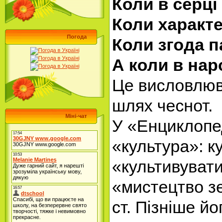
Коли в серці
Коли характе
Погода
Коли згода п
А коли в наро
Це висловлюв
шлях чеснот.
Міні-чат
У «Енциклопед
«культура»: к
«культивувати
«мистецтво з
ст. Пізніше й