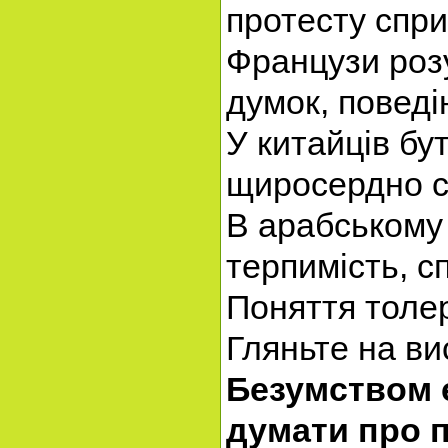
протесту спри
Французи розу
думок, поведін
У китайців бу
щиросердно с
В арабському 
терпимість, сп
Поняття толер
Гляньте на ви
Безумством 
думати про 