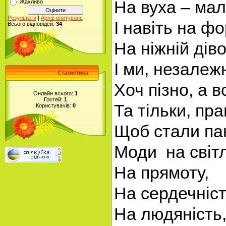
На вуха – малі
Жахливо
Результати
|
Архів опитувань
І навіть на ф
Всього відповідей:
34
На ніжній діво
І ми, незалеж
Статистика
Хоч пізно, а в
Онлайн всього:
1
Гостей:
1
Та тільки, пра
Користувачів:
0
Щоб стали пан
Моди на світл
На прямоту,
На сердечніст
На людяність