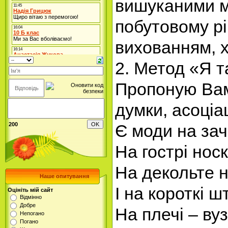
вишуканими м
побутовому рі
вихованням, 
2. Метод «Я 
Пропоную Вам
думки, асоціац
200
Є моди на зач
На гострі нос
На декольте н
Наше опитування
І на короткі ш
Оцініть мій сайт
Відмінно
Добре
На плечі – вуз
Непогано
Погано