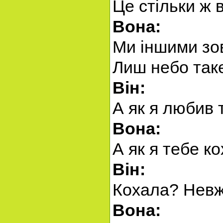
Це стільки ж 
Вона:
Ми іншими зо
Лиш небо так
Він:
А як я любив 
Вона:
А як я тебе ко
Він:
Кохала? Невж
Вона: