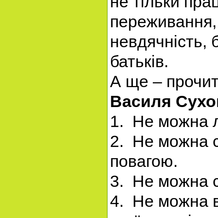
не тільки пра
переживання, 
невдячність, 
батьків.
А ще – прочит
Василя Сухо
1. Не можна 
2. Не можна с
повагою.
3. Не можна 
4. Не можна 