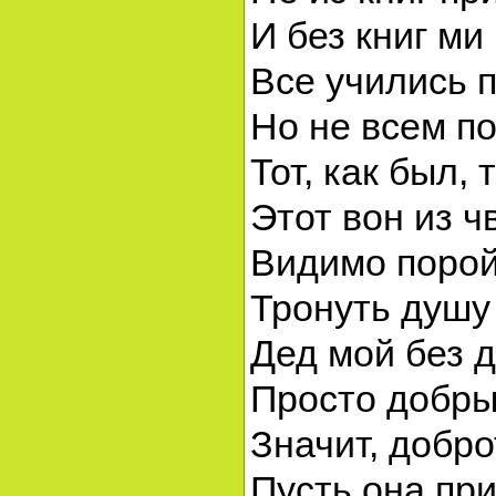
И без книг ми
Все учились 
Но не всем п
Тот, как был, 
Этот вон из ч
Видимо поро
Тронуть душу 
Дед мой без 
Просто добры
Значит, добр
Пусть она пр