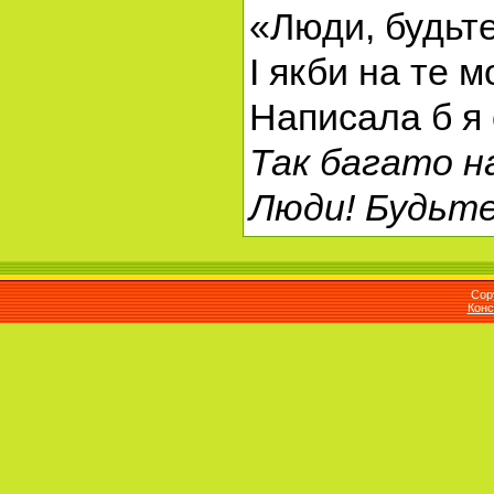
«Люди, будьте
І якби на те м
Написала б я 
Так багато на
Люди! Будьте
Cop
Конс