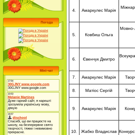
Міжнар
4.
Амаркулес Марія
Погода
Мовно-л
5.
Ковбиш Ольга
Всеукра
6.
Євенчук Дмитро
Міні-чат
7.
Амаркулес Марія
Твор
8.
Матіос Сергій
Твор
9.
Амаркулес Марія
Конк
10.
Жабко Владислав
Конкурс