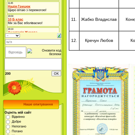
11.
Жабко Владислав
Конк
12.
Кречун Любов
Ко
200
Наше опитування
Оцініть мій сайт
Відмінно
Добре
Непогано
Погано