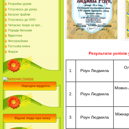
Розробки уроків
Готуємось до уроку
Каталог файлів
Готуємось до ЗНО
Читаємо твори за про...
Поради батькам
Відеотека
Фотоальбоми
Гостьова книга
Форум
Результати успіхів 
Ол
1.
Різун Людмила
Народна мудрість
Мовно-
2.
Різун Людмила
Міжнар
3.
Різун Людмила
Відомі люди про мову