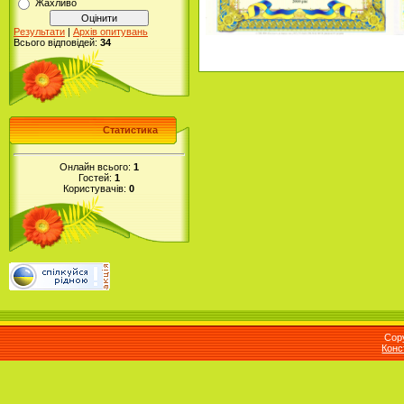
Жахливо
Результати
|
Архів опитувань
Всього відповідей:
34
Статистика
Онлайн всього:
1
Гостей:
1
Користувачів:
0
Cop
Конс