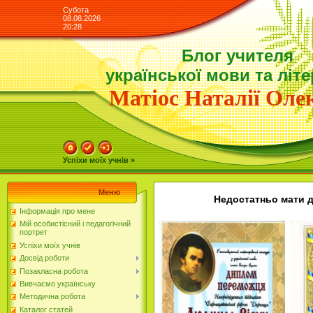
Субота
08.08.2026
20:28
Блог учителя
української мови та літ
Матіос Наталії Олек
Успіхи моїх учнів »
Меню
Недостатньо мати д
Інформація про мене
Мій особистісний і педагогічний
портрет
Успіхи моїх учнів
Досвід роботи
Позакласна робота
Вивчаємо українську
Методична робота
Каталог статей