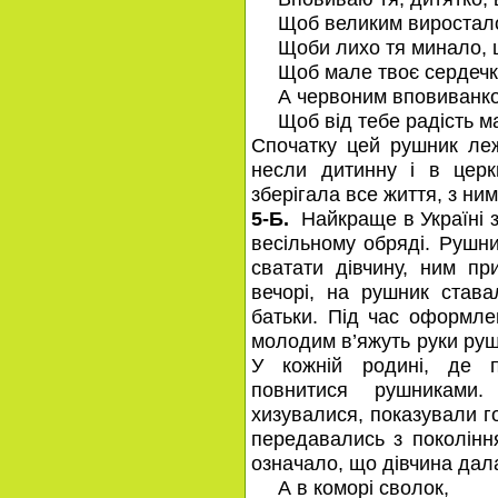
Щоб великим виростало
Щоби лихо тя минало, 
Щоб мале твоє сердечко
А червоним вповиванко
Щоб від тебе радість ма
Спочатку цей рушник ле
несли дитинну і в цер
зберігала все життя, з ни
5-Б.
Найкраще в Україні з
весільному обряді. Рушн
сватати дівчину, ним пр
вечорі, на рушник става
батьки. Під час оформле
молодим в’яжуть руки руш
У кожній родині, де п
повнитися рушниками.
хизувалися, показували г
передавались з поколінн
означало, що дівчина дала
А в коморі сволок,