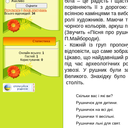
біла – це радість і щаст
Жахливо
порівняють її з дорогою
Результати
|
Архів опитувань
всіяною камінцями та ви
Всього відповідей:
34
ролі художників. Маючи т
чорного кольорів, аркуш 
(Звучить «Пісня про руш
П.Майбороди).
Статистика
- Кожній із груп пропо
відповісти, що саме зобр
Онлайн всього:
1
Цікаво, що найдавніший 
Гостей:
1
Користувачів:
0
під час археологічних р
узвозі. У рушник були з
Великого. Знахідку було
століть.
Скільки вас і які ви?
Рушничок для дитини.
Рушничок на всі дні.
Рушнички ті весільні.
Рушнички льні для свят.