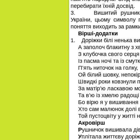
перебирати їхній досвід.
3. Вишитий рушник ув
України, цьому символу п
поняття виходить за рамк
Вірші-додатки
1. Доріжки білі ненька в
А заполоч блакитну з х
З клубочка свого серця
Із пасма ночі та із сму
П’ять ниточок на голку, 
Ой білий шовку, непокі
Швидкі роки ковзнули п
За матір’ю ласкавою м
Та в’ю із хмелю радощі 
Бо вірю я у вишивання 
Хто сам малюнок долі 
Той пустоцвіту у житті 
Акровірш
Р
ушничок вишивала ді
У
плітала життєву доріж