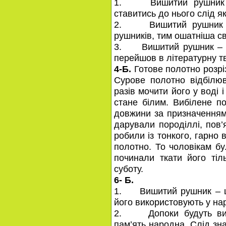
1. Вишитий рушник – 
ставитись до нього слід як
2. Вишитий рушник – 
рушників, тим ошатніша св
3. Вишитий рушник – це
перейшов в літературну тв
4-Б.
Готове полотно розріз
Сурове полотно відбілюв
разів мочити його у воді 
стане білим. Вибілене п
довжини за призначенням
дарували породіллі, пов’
робили із тонкого, гарно 
полотно. То чоловікам б
починали ткати його тіль
суботу.
6- Б.
1. Вишитий рушник – це
його використовують у на
2. Допоки будуть виши
пам’ять народна. Слід зн