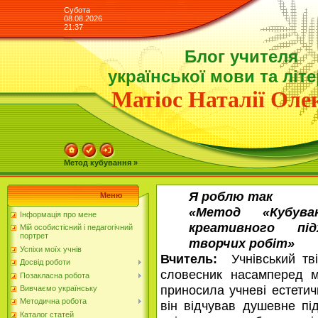
Субота
08.08.2026
21:37
Блог учителя
української мови та літ
Матіос Наталії Олек
Метод кубування »
Я роблю так
Меню
«Метод «Кубув
Інформація про мене
креативного підх
Мій особистісний і педагогічний
портрет
творчих робіт»
Успіхи моїх учнів
Вчитель:
Учнівський тві
Досвід роботи
словесник насамперед 
Позакласна робота
приносила учневі естети
Вивчаємо українську
Методична робота
він відчував душевне пі
Каталог статей