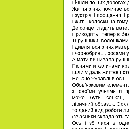
І йшли по цих дорогах 
Життя з них починається
І зустріч, і прощання, і 
І житні колоски на тому 
Де сонце гладить матер
Приходять і тепер в без
Ті рушники, волошками 
І дивляться з них матер
І чорнобривці, росами у
А мати вишивала рушн
Піснями й калинами кр
Ішли у даль життєвії ст
Неначе журавлі в осінні
Обов’язковим елемент
зі своїми учнями я п
може бути сенкан, 
ліричний образок. Оскіл
то даний вид роботи ли
(Учасники складають та
Ось і збіглися в одн