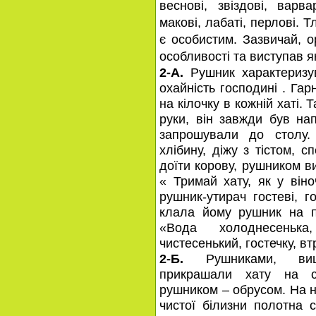
веснові, звіздові, варв
макові, лабаті, перлові.
є особистим. Зазвичай, 
особливості та виступав я
2-А.
Рушник характеризув
охайність господині . Га
на кілочку в кожній хаті.
руки, він завжди був нап
запрошували до столу.
хлібину, діжу з тістом, 
доїти корову, рушником в
« Тримай хату, як у віно
рушник-утирач гостеві, 
клала йому рушник на п
«Вода холоднесенька
чистесенький, гостечку, вт
2-Б.
Рушниками, виши
прикрашали хату на с
рушником – обрусом. На н
чистої білизни полотна 