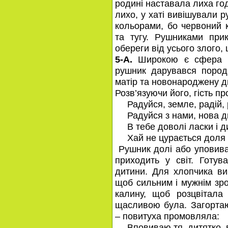
родині наставала лиха го
лихо, у хаті вивішували 
кольорами, бо червоний 
та тугу. Рушниками прик
обереги від усього злого,
5-А.
Широкою є сфера ви
рушник дарувався пород
матір та новонароджену д
Розв’язуючи його, гість п
Радуйся, земле, радій,
Радуйся з нами, нова д
В тебе доволі ласки і д
Хай не цурається доля
Рушник долі або уповива
приходить у світ. Готу
дитини. Для хлопчика в
щоб сильним і мужнім зро
калину, щоб розцвітала
щасливою була. Загортаю
– повитуха промовляла:
Вповиваю тя, дитятко, 