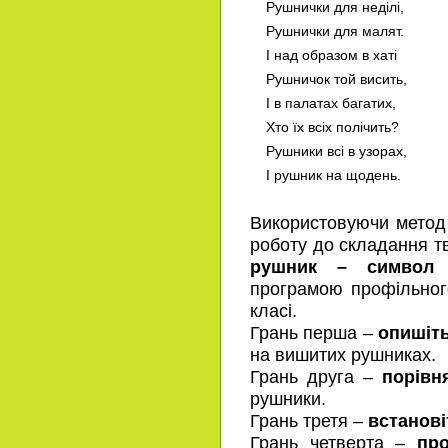
Рушнички для неділі,
Рушнички для малят.
І над образом в хаті
Рушничок той висить,
І в палатах багатих,
Хто їх всіх полічить?
Рушники всі в узорах,
І рушник на щодень.
Використовуючи метод
роботу до складання т
рушник – символ л
програмою профільного
класі.
Грань перша –
опишіт
на вишитих рушниках.
Грань друга –
порівн
рушники.
Грань третя –
встанові
Грань четверта –
про