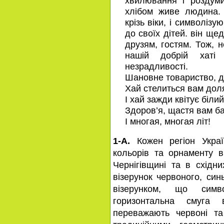
хвилювання і роздуми,
хлібом живе людина.
крізь віки, і символізу
до своїх дітей. він ще
друзям, гостям. Тож, 
нашій добрій хаті
незрадливості.
Шановне товариство, дя
Хай стелиться вам дол
І хай зажди квітує білий
Здоров’я, щастя вам 
І многая, многая літ!
1-А.
Кожен регіон Украї
кольорів та орнаменту в
Чернігівщині та в схід
візерунок червоного, син
візерунком, що симв
горизонтальна смуга
переважають червоні та