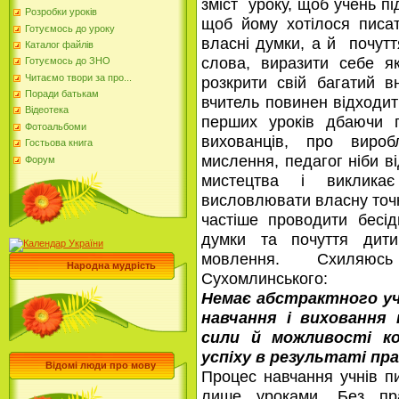
зміст уроку, щоб учень п
Розробки уроків
щоб йому хотілося писа
Готуємось до уроку
власні думки, а й почутт
Каталог файлів
слова, виразити себе як
Готуємось до ЗНО
Читаємо твори за про...
розкрити свій багатий в
Поради батькам
вчитель повинен відходит
Відеотека
перших уроків дбаючи 
Фотоальбоми
вихованців, про виро
Гостьова книга
мислення, педагог ніби ві
Форум
мистецтва і виклика
висловлювати власну точк
частіше проводити бесі
думки та почуття дити
мовлення. Схиляю
Народна мудрість
Сухомлинського:
Немає абстрактного у
навчання і виховання
сили й можливості ко
успіху в резуль
Відомі люди про мову
Процес навчання учнів п
лише уроками. Без пра