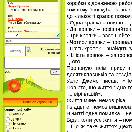
коробки з довжиною ребра
кожному боці куба зазна
до кількості крапок-познач
- Одна крапка – опишіть ц
- Дві крапки – порівняйте 
- Три крапки – засоціюйте 
- Чотири крапки – проанал
- П’ять крапок – знайдіть 
- Шість крапок – запроп
цього.
Пропоную всім присутн
200
десятикласників та розділ
Уелс Джемс писав: «Не 
Повірте, що життя гідне т
по вірі вашій».
Життя мине, немов ріка,
Наше опитування
І відцвіте, немов вишнева 
Оцініть мій сайт
В житті одна помилка – не
Відмінно
Біда, коли усе життя – по
Добре
Непогано
- Що ж таке життя? Дехт
Погано