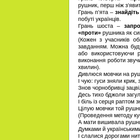
рушник, перш ніж з’явит
Грань п’ята –
знайдіть
побуті українців.
Грань шоста –
запр
«проти»
рушника як си
(Кожен з учасників о
завданням. Можна буду
або використовуючи 
виконання роботи звучи
хвилин).
Дивлюся мовчки на руш
І чую: гуси зняли крик,
Знов чорнобривці зацві
Десь тихо бджоли загул
І біль із серця раптом 
Цілую мовчки той руш
(Проведення методу ку
А мати вишивала рушн
Думками й українськими
І слалися дорогами нит