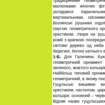
традиційними геометри
малюнками жіночих фіг
укладався паралельни
вертикальними, скісним
Волинські рушники оздо
смугою геометричного ор
хрестиком. Узори на руш
ромб з крапкою посередин
світове дерево од неба 
берегині, богині хатнього
1-Б.
Для Галичини, Бук
геометричний орнамент
зеленого, жовтого кольорі
Найбільш типовий орнам
геометричний, в якому поє
Гуцульські вишивки в
хрестиком, настилом, ци
кольори: основний – черв
Відомі назви гуцульських