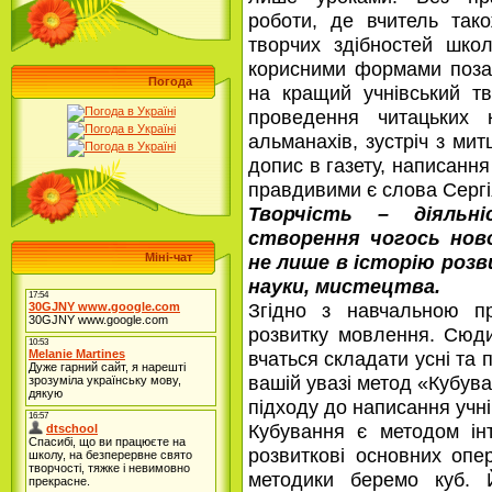
роботи, де вчитель так
творчих здібностей школ
корисними формами позак
Погода
на кращий учнівський тв
проведення читацьких к
альманахів, зустріч з мит
допис в газету, написання
правдивими є слова Сергі
Творчість – діяльн
створення чогось ново
Міні-чат
не лише в історію розв
науки, мистецтва.
Згідно з навчальною п
розвитку мовлення. Сюди
вчаться складати усні та 
вашій увазі метод «Кубув
підходу до написання учні
Кубування є методом ін
розвиткові основних опер
методики беремо куб. 