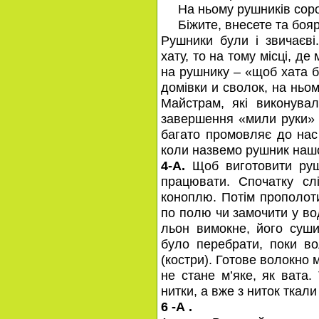
На ньому рушників соро
Біжите, внесете та боя
Рушники були і звичаєві
хату, то на тому місці, де
на рушнику – «щоб хата б
домівки и сволок, на ньо
Майстрам, які виконувал
завершення «мили руки» 
багато промовляє до нас
коли назвемо рушник наш
4-А.
Щоб виготовити руш
працювати. Спочатку сл
коноплю. Потім прополоти
по полю чи замочити у вод
льон вимокне, його суши
було перебрати, поки во
(костри). Готове волокно 
не стане м’яке, як вата.
нитки, а вже з ниток ткали
6 -А .