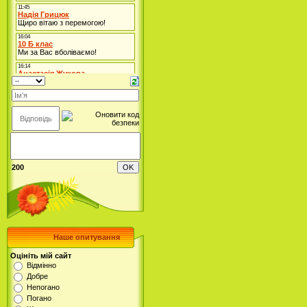
200
Наше опитування
Оцініть мій сайт
Відмінно
Добре
Непогано
Погано