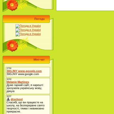
Погода
Міні-чат