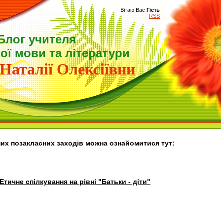
Вітаю Вас
Гість
RSS
Блог учителя
ої мови та літератури
Наталії Олексіївни
их позакласних заходів можна ознайомитися тут:
 Етичне спілкування на рівні "Батьки - діти"