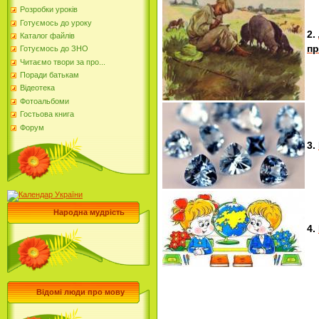
Розробки уроків
Готуємось до уроку
2.
Каталог файлів
пр
Готуємось до ЗНО
Читаємо твори за про...
Поради батькам
Відеотека
Фотоальбоми
Гостьова книга
Форум
3.
Народна мудрість
4.
Відомі люди про мову