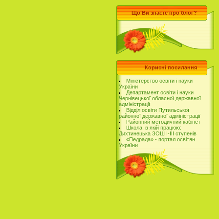
Що Ви знаєте про блог?
Корисні посилання
Міністерство освіти і науки
України
Департамент освіти і науки
Чернівецької обласної державної
адміністрації
Відділ освіти Путильської
районної державної адміністрації
Районний методичний кабінет
Школа, в якій працюю:
Дихтинецька ЗОШ І-ІІІ ступенів
«Педрада» - портал освітян
України