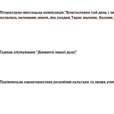
Літературно-мистецька композиція "Благословен той день і ча
ослалась килимами земля, яку сходив Тарас малими, босими
Година спілкування "Діаманти нашої душі"
Порівняльна характеристика розуміння культури та права учн