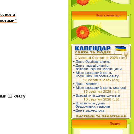
с, коли
Нові коментарі
 ногами"
ями 11 класу
Пошук