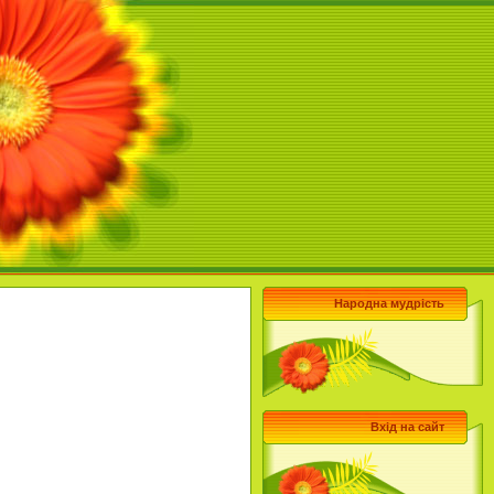
Народна мудрість
Вхід на сайт