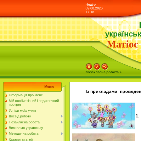
Неділя
09.08.2026
17:18
українськ
Матіос 
позакласна робота »
Меню
Із прикладами проведен
Інформація про мене
Мій особистісний і педагогічний
портрет
Успіхи моїх учнів
1.
Досвід роботи
Позакласна робота
Вивчаємо українську
Методична робота
Каталог статей