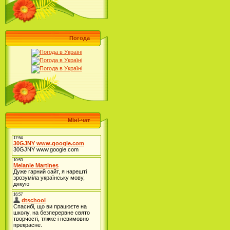
Погода
Міні-чат