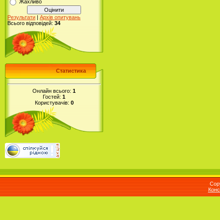
Жахливо
Результати
|
Архів опитувань
Всього відповідей:
34
Статистика
Онлайн всього:
1
Гостей:
1
Користувачів:
0
Cop
Конс