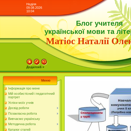
Неділя
09.08.2026
10:04
Блог учителя
української мови та літ
Матіос Наталії Олек
Додаток6 »
Меню
Інформація про мене
Мій особистісний і педагогічний
портрет
Успіхи моїх учнів
Досвід роботи
Позакласна робота
Вивчаємо українську
Методична робота
Каталог статей