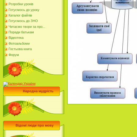
Розробки уроків
Готуємось до уроку
Каталог файлів
Готуємось до ЗНО
Читаємо твори за про...
Поради батькам
Відеотека
Фотоальбоми
Гостьова книга
Форум
Народна мудрість
Відомі люди про мову