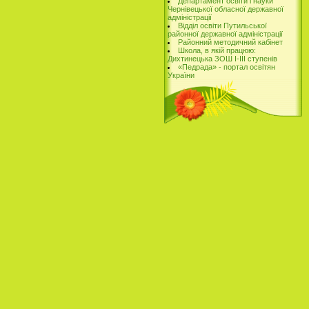
Департамент освіти і науки
Чернівецької обласної державної
адміністрації
Відділ освіти Путильської
районної державної адміністрації
Районний методичний кабінет
Школа, в якій працюю:
Дихтинецька ЗОШ І-ІІІ ступенів
«Педрада» - портал освітян
України