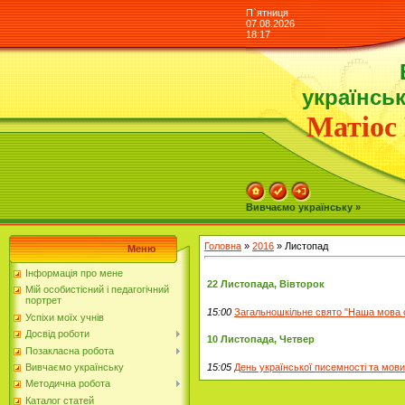
П`ятниця
07.08.2026
18:17
українськ
Матіос 
Вивчаємо українську »
Головна
»
2016
»
Листопад
Меню
Інформація про мене
22 Листопада, Вівторок
Мій особистісний і педагогічний
портрет
15:00
Загальношкільне свято "Наша мова с
Успіхи моїх учнів
Досвід роботи
10 Листопада, Четвер
Позакласна робота
15:05
День української писемності та мови
Вивчаємо українську
Методична робота
Каталог статей