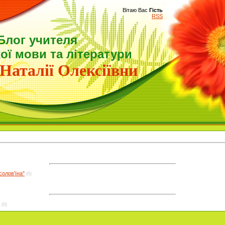
Вітаю Вас
Гість
RSS
Блог учителя
ої мови та літератури
Наталії Олексіївни
олов'їна"
(0)
(0)