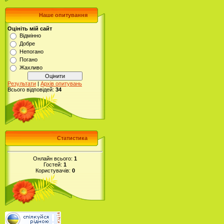
Наше опитування
Оцініть мій сайт
Відмінно
Добре
Непогано
Погано
Жахливо
Результати
|
Архів опитувань
Всього відповідей:
34
Статистика
Онлайн всього:
1
Гостей:
1
Користувачів:
0