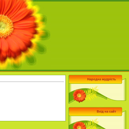
Народна мудрість
Вхід на сайт