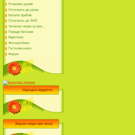
Розробки уроків
Готуємось до уроку
Каталог файлів
Готуємось до ЗНО
Читаємо твори за про...
Поради батькам
Відеотека
Фотоальбоми
Гостьова книга
Форум
Народна мудрість
Відомі люди про мову