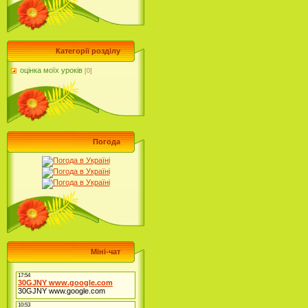
Категорії розділу
оцінка моїх уроків
[0]
Погода
Міні-чат