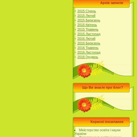
Архів записів
2015 Січень
2015 Лютий
2015 Березень
2015 Квітень
2015 Травень
2015 Листопад
2016 Лютий
2016 Березень
2016 Травень
2016 Листопад
2016 Грудень
Що Ви знаєте про блог?
Корисні посилання
Міністерство освіти і науки
України