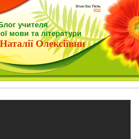
Вітаю Вас
Гість
RSS
Блог учителя
ої мови та літератури
Наталії Олексіївни