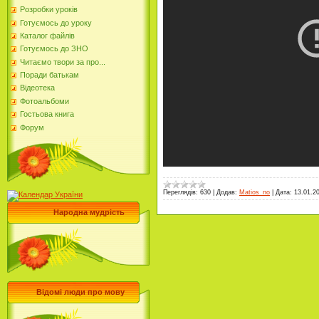
Розробки уроків
Готуємось до уроку
Каталог файлів
Готуємось до ЗНО
Читаємо твори за про...
Поради батькам
Відеотека
Фотоальбоми
Гостьова книга
Форум
Переглядів:
630
|
Додав:
Matios_no
|
Дата:
13.01.2
Народна мудрість
Відомі люди про мову