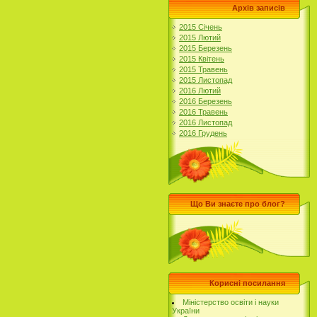
Архів записів
2015 Січень
2015 Лютий
2015 Березень
2015 Квітень
2015 Травень
2015 Листопад
2016 Лютий
2016 Березень
2016 Травень
2016 Листопад
2016 Грудень
Що Ви знаєте про блог?
Корисні посилання
Міністерство освіти і науки
України