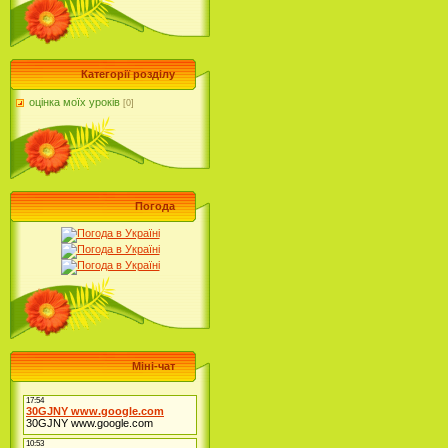
Категорії розділу
оцінка моїх уроків
[0]
Погода
Міні-чат