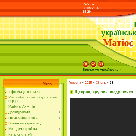
Субота
08.08.2026
15:29
українськ
Матіос 
Вивчаємо українську »
Головна
»
2015
»
Січень
»
13
Меню
Щедрик, щедрик, щедрівочка
Інформація про мене
Мій особистісний і педагогічний
портрет
Успіхи моїх учнів
Досвід роботи
Позакласна робота
Вивчаємо українську
Методична робота
Каталог статей