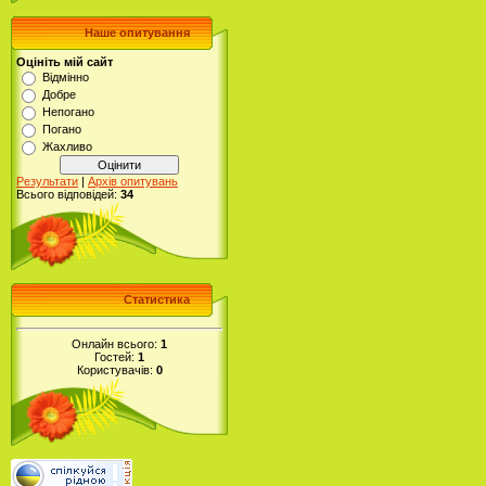
Наше опитування
Оцініть мій сайт
Відмінно
Добре
Непогано
Погано
Жахливо
Результати
|
Архів опитувань
Всього відповідей:
34
Статистика
Онлайн всього:
1
Гостей:
1
Користувачів:
0