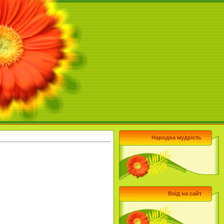
Народна мудрість
Вхід на сайт