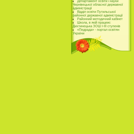
Департамент освіти і науки
Чернівецької обласної державної
адміністрації
Відділ освіти Путильської
районної державної адміністрації
Районний методичний кабінет
Школа, в якій працюю:
Дихтинецька ЗОШ І-ІІІ ступенів
«Педрада» - портал освітян
України