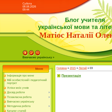
Субота
08.08.2026
09:44
Блог учителя
української мови та літ
Матіос Наталії Олек
Вивчаємо українську »
Головна
»
2015
»
Лютий
»
03
Меню
Презентація
Інформація про мене
Мій особистісний і педагогічний
портрет
Успіхи моїх учнів
Досвід роботи
Позакласна робота
Вивчаємо українську
Методична робота
Каталог статей