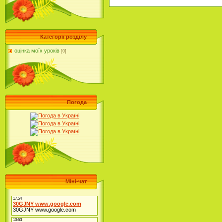
Категорії розділу
оцінка моїх уроків
[0]
Погода
Міні-чат