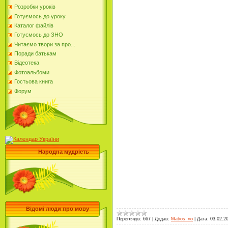
Розробки уроків
Готуємось до уроку
Каталог файлів
Готуємось до ЗНО
Читаємо твори за про...
Поради батькам
Відеотека
Фотоальбоми
Гостьова книга
Форум
Народна мудрість
Відомі люди про мову
Переглядів:
667
|
Додав:
Matios_no
|
Дата:
03.02.2