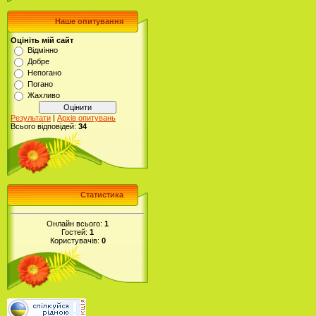
Наше опитування
Оцініть мій сайт
Відмінно
Добре
Непогано
Погано
Жахливо
Результати
|
Архів опитувань
Всього відповідей:
34
Статистика
Онлайн всього:
1
Гостей:
1
Користувачів:
0