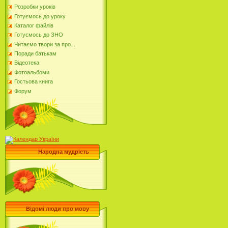
Розробки уроків
Готуємось до уроку
Каталог файлів
Готуємось до ЗНО
Читаємо твори за про...
Поради батькам
Відеотека
Фотоальбоми
Гостьова книга
Форум
Народна мудрість
Відомі люди про мову