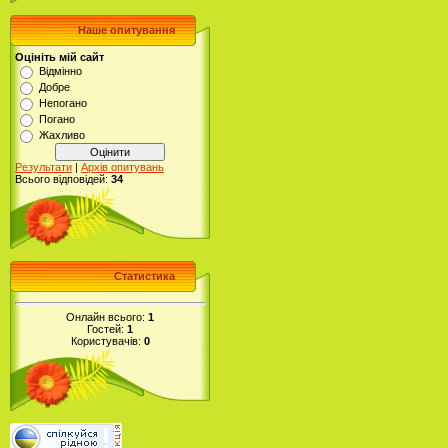
Наше опитування
Оцініть мій сайт
Відмінно
Добре
Непогано
Погано
Жахливо
Результати
|
Архів опитувань
Всього відповідей:
34
Статистика
Онлайн всього:
1
Гостей:
1
Користувачів:
0