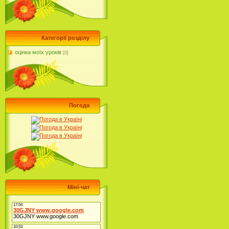
Категорії розділу
оцінка моїх уроків
[0]
Погода
Міні-чат