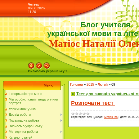
Четвер
06.08.2026
11:20
Блог учителя
української мови та літ
Матіос Наталії Олек
Вивчаємо українську »
Головна
»
2015
»
Лютий
»
09
Меню
Тест для знавців української 
Інформація про мене
Мій особистісний і педагогічний
Розпочати тест
портрет
Успіхи моїх учнів
Досвід роботи
Переглядів:
559
|
Додав:
Matios_no
|
Дата:
09.02.2
Позакласна робота
Вивчаємо українську
Методична робота
Каталог статей