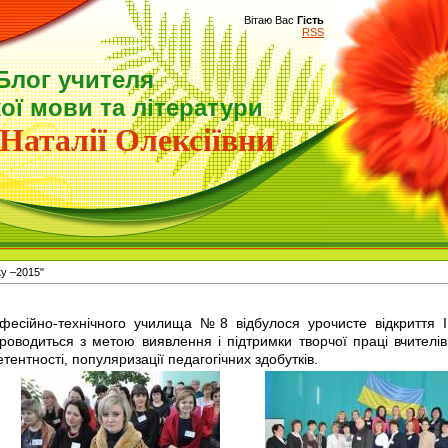
Вітаю Вас
Гість
RSS
Блог учителя
ої мови та літератури
Наталії Олексіївни
у –2015"
есійно-технічного училища №8 відбулося урочисте відкриття II
оводиться з метою виявлення і підтримки творчої праці вчителів,
тентності, популяризації педагогічних здобутків.