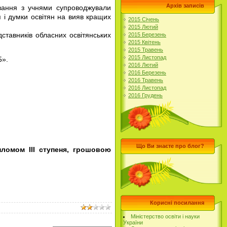
Архів записів
кування з учнями супроводжували
я і думки освітян на вияв кращих
2015 Січень
2015 Лютий
дставників обласних освітянських
2015 Березень
2015 Квітень
2015 Травень
2015 Листопад
5»
.
2016 Лютий
2016 Березень
2016 Травень
2016 Листопад
2016 Грудень
Що Ви знаєте про блог?
ломом ІІІ ступеня, грошовою
Корисні посилання
Міністерство освіти і науки
України