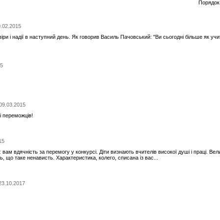
Порядок
0.02.2015
віри і надії в наступний день. Як говорив Василь Пачовський: "Ви сьогодні більше як учи
15
 09.03.2015
і переможців!
15
ам вдячність за перемогу у конкурсі. Діти визнають вчителів високої душі і праці. Вел
, що таке ненависть. Характеристика, колего, списана із вас...
 23.10.2017