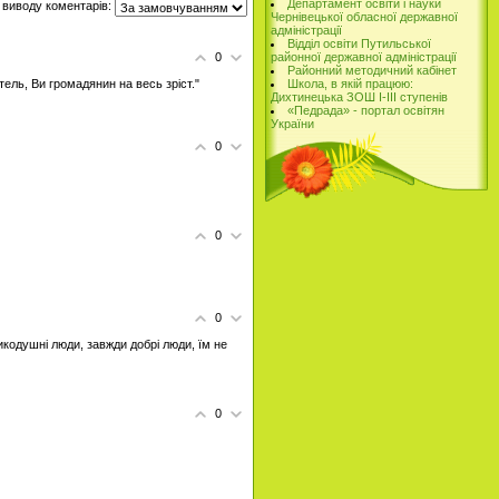
Департамент освіти і науки
 виводу коментарів:
Чернівецької обласної державної
адміністрації
Відділ освіти Путильської
0
районної державної адміністрації
Районний методичний кабінет
тель, Ви громадянин на весь зріст."
Школа, в якій працюю:
Дихтинецька ЗОШ І-ІІІ ступенів
«Педрада» - портал освітян
України
0
0
0
икодушні люди, завжди добрі люди, їм не
0