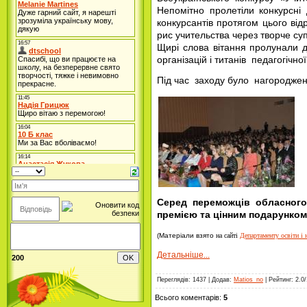
Непомітно пролетіли конкурсні 
конкурсантів протягом цього від
рис учительства через творче с
Щирі слова вітання пролунали дл
організацій і титанів педагогічно
Під час заходу було нагородже
Серед переможців обласного
премією та цінним подарунко
(Матеріали взято
на сайті
Департаменту освіти і 
Детальніше...
200
Переглядів
:
1437
|
Додав
:
Matios_no
|
Рейтинг
:
2.0
/
Всього коментарів
:
5