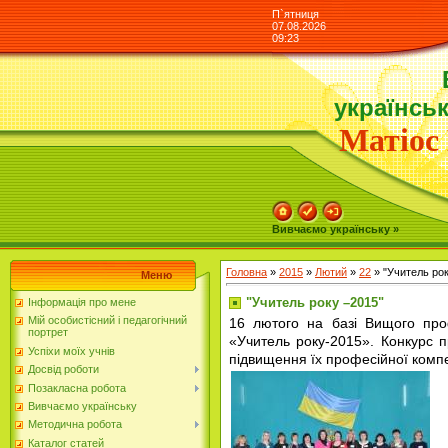
П`ятниця
07.08.2026
09:23
українськ
Матіос 
Вивчаємо українську »
Головна
»
2015
»
Лютий
»
22
» "Учитель рок
Меню
"Учитель року –2015"
Інформація про мене
Мій особистісний і педагогічний
16 лютого на базі Вищого проф
портрет
«Учитель року-2015». Конкурс пр
Успіхи моїх учнів
підвищення їх професійної компе
Досвід роботи
Позакласна робота
Вивчаємо українську
Методична робота
Каталог статей