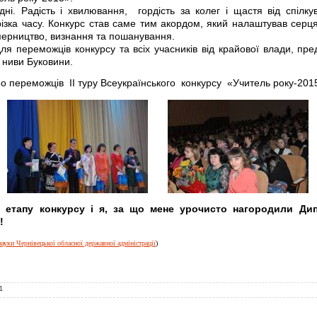
дні. Радість і хвилювання, гордість за колег і щастя від спіл
різка часу. Конкурс став саме тим акордом, який налаштував серц
уперництво, визнання та пошанування.
я переможців конкурсу та всіх учасників від крайової влади, пре
ї ниви Буковини.
но переможців
ІІ туру Всеукраїнського конкурсу «Учитель року-201
 етапу конкурсу і я, за що м
ене урочисто
нагородили Дип
м!
науки Чернівецької обласної державної адміністрації
)
1