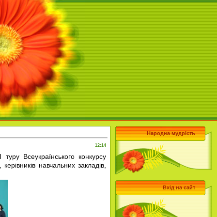
Народна мудрість
12:14
 туру Всеукраїнського конкурсу
 керівників навчальних закладів,
Вхід на сайт