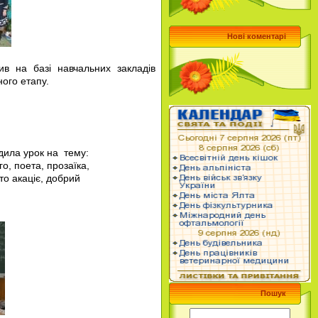
Нові коментарі
див на базі
навчальних закладів
ного етапу.
одила урок на тему:
о, поета, прозаїка,
то акаціє, добрий
Пошук