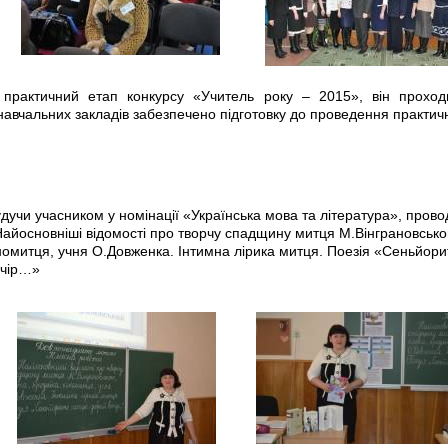
 практичний етап конкурсу «Учитель року – 2015», він прохо
 навчальних закладів забезпечено підготовку
до проведення практич
дучи учасником у номінації «Українська мова та література», пров
айосновніші відомості про творчу спадщину митця М.Вінграновськог
номитця, учня О.Довженка. Інтимна лірика митця. Поезія «Сеньйори
ечір…»