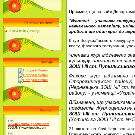
Приємно, що на сайті Департамен
"Вчителі – учасники конкурс
Категорії розділу
навчального матеріалу, умі
зробили ще один крок до вер
оцінка моїх уроків
[0]
II тур Всеукраїнського конкурсу 
класу, фахового тестування, урок
Членами журі відзначено зн
культуру, навчальну цінніс
Погода
ЗОШ І-ІІІ ст. Путильського
Фахове журі відзначило н
Сторожинецького району)
(Чернівецька ЗОШ І-ІІІ ст. 
району) – у номінації «Укра
Відзначено, що учасниками 
предметів. Журі оцінило на
Міні-чат
ЗОШ І-ІІІ ст. Путильсько
(Хотинська ЗОШ І-ІІІ ст. № 5
21 лютого на базі Чернівецьког
Всеукраїнського конкурсу «Учит