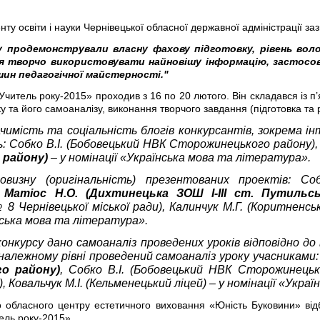
ту освіти і науки Чернівецької обласної державної адміністрації
за
у продемонстрували власну фахову підготовку, рівень вол
ння творчо використовувати найновішу
інформацію, застосов
шин педагогічної майстерності."
«Учитель року-2015» проходив з 16 по 20 лютого. Він складався із 
у та його самоаналізу, виконання творчого завдання (підготовка та р
ачимість та соціальність блогів конкурсантів, зокрема 
ть: Собко В.І. (Бобовецький НВК Сторожинецького району)
 району)
– у номінації «Українська мова та література».
овизну (оригінальність) презентованих проектів: Со
,
Матіос Н.О. (Дихтинецька ЗОШ І-ІІІ ст. Путильс
№ 8 Чернівецької міської ради), Калинчук М.Г. (Коритненсь
їнська мова та література».
конкурсу дано самоаналіз проведених уроків відповідно д
 належному рівні проведений самоаналіз уроку учасниками
го району)
, Собко В.І. (Бобовецький НВК Сторожинецьк
), Ковальчук М.І. (Кельменецький ліцей) – у номінації «Укр
о обласного центру естетичного виховання «Юність Буковини» відб
ель року-2015».