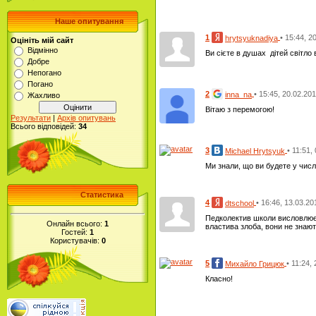
Наше опитування
1
• 15:44, 2
hrytsyuknadiya
Оцініть мій сайт
Відмінно
Ви сієте в душах дітей світло 
Добре
Непогано
Погано
2
• 15:45, 20.02.20
inna_na
Жахливо
Вітаю з перемогою!
Результати
|
Архів опитувань
Всього відповідей:
34
3
• 11:51,
Michael Hrytsyuk
Ми знали, що ви будете у числ
Статистика
4
• 16:46, 13.03.20
dtschool
Педколектив школи висловлює в
Онлайн всього:
1
властива злоба, вони не знають
Гостей:
1
Користувачів:
0
5
• 11:24,
Михайло Грицюк
Класно!