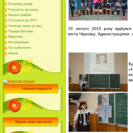
Розробки уроків
Готуємось до уроку
Каталог файлів
Готуємось до ЗНО
Читаємо твори за про...
19 лютого 2015 року відбувся
Поради батькам
міста Чернівці. Адміністраціями
Відеотека
Фотоальбоми
Гостьова книга
Форум
Бу
«Н
кі
в
Народна мудрість
Відомі люди про мову