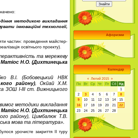
значено:
одіння
методикою викладання
увати інноваційні технології,
Афоризми
п’яти частин: проведення майстер-
еалізація освітнього проекту).
інтерактивність та мережеву
,
Матіос Н.О. (Дихтинецька
Календар
бко В.І. (Бобовецький НВК
«
Лютий 2015
»
ького району)
, Окйай Х.М.
Пн
Вт
Ср
Чт
Пт
Сб
Нд
ка ЗОШ І-ІІІ ст. Вижницького
1
2
3
4
5
6
7
8
9
10
11
12
13
14
15
о вимог методики викладання
16
17
18
19
20
21
22
:
Матіос Н.О. (Дихтинецька
23
24
25
26
27
28
ого району), Цимбалюк Т.В.
аїнська мова та література».
улося урочисте закриття ІІ туру